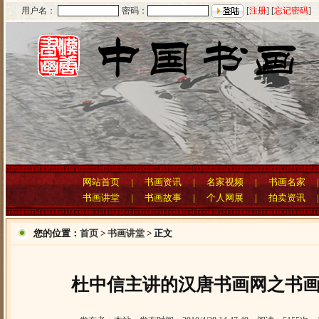
用户名：
密码：
[
注册
] [
忘记密码
]
网站首页
|
书画资讯
|
名家视频
|
书画名家
书画讲堂
|
书画故事
|
个人网展
|
拍卖资讯
您的位置：
首页
>
书画讲堂
> 正文
杜中信主讲的汉唐书画网之书