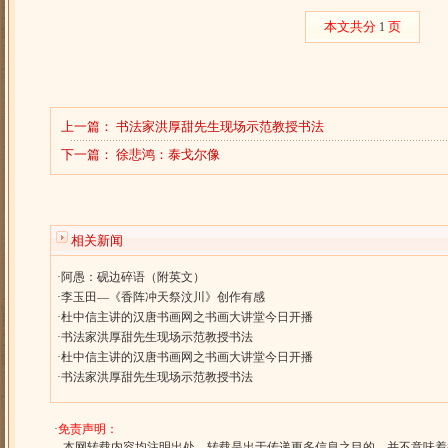
本文共分
页
1
上一篇：
书法家洪厚甜先生现场示范教授书法
下一篇：
徐悲鸿：泰戈尔像
相关新闻
·
阿愚：砚边碎语（附英文）
·
李玉田—《香阵冲天祭汶川》创作有感
·
杜中信主讲的汉唐书画网之书画大讲堂今日开播
·
书法家洪厚甜先生现场示范教授书法
·
杜中信主讲的汉唐书画网之书画大讲堂今日开播
·
书法家洪厚甜先生现场示范教授书法
·
免责声明：
本网转载内容均注明出处，转载是出于传递更多信息之目的，并不意味着