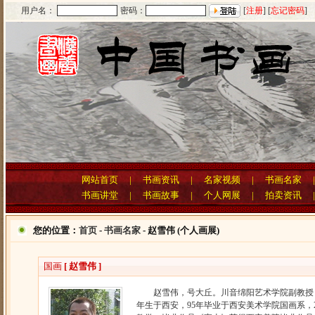
用户名：
密码：
[
注册
] [
忘记密码
]
网站首页
|
书画资讯
|
名家视频
|
书画名家
书画讲堂
|
书画故事
|
个人网展
|
拍卖资讯
您的位置：
首页
-
书画名家
- 赵雪伟 (个人画展)
国画
[ 赵雪伟 ]
赵雪伟，号大丘。川音绵阳艺术学院副教授，美
年生于西安，95年毕业于西安美术学院国画系，