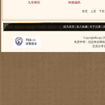
九华禅宗
终南烟风
首页 上页 下
设为首页
|
加入收藏
|
关于汉唐
|
Copyright&copy;
免责申明：信息来自网络
交流分享合