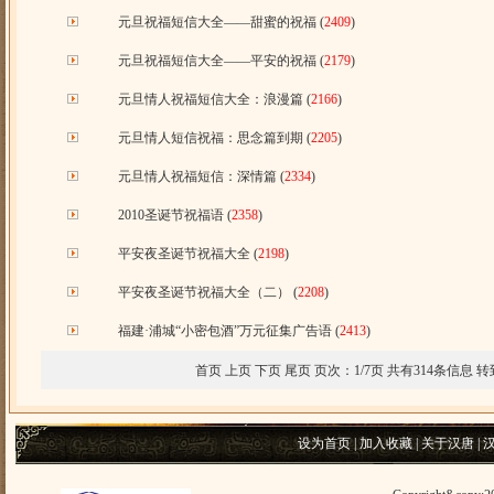
元旦祝福短信大全——甜蜜的祝福
(
2409
)
元旦祝福短信大全——平安的祝福
(
2179
)
元旦情人祝福短信大全：浪漫篇
(
2166
)
元旦情人短信祝福：思念篇到期
(
2205
)
元旦情人祝福短信：深情篇
(
2334
)
2010圣诞节祝福语
(
2358
)
平安夜圣诞节祝福大全
(
2198
)
平安夜圣诞节祝福大全（二）
(
2208
)
福建·浦城“小密包酒”万元征集广告语
(
2413
)
首页 上页
下页
尾页
页次：1/7页 共有314条信息 转
设为首页
|
加入收藏
|
关于汉唐
|