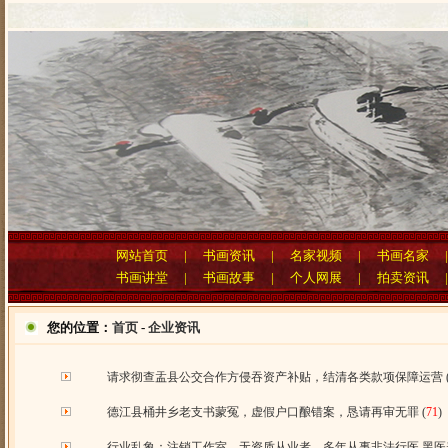
网站首页
|
书画资讯
|
名家视频
|
书画名家
书画讲堂
|
书画故事
|
个人网展
|
拍卖资讯
您的位置：
首页
-
企业资讯
请求彻查盂县公交合作方侵吞资产补贴，结清各类款项保障运营
德江县桶井乡老支书蒙冤，虚假户口酿错案，恳请再审无罪
(
71
)
行业乱象：注销工作室、无资质从业者，多年从事非法行医 黑