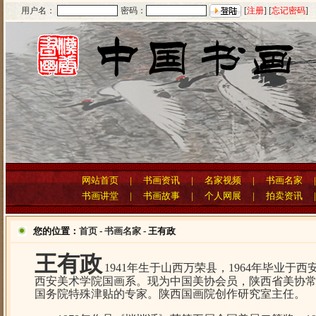
用户名：
密码：
[
注册
] [
忘记密码
]
网站首页
|
书画资讯
|
名家视频
|
书画名家
书画讲堂
|
书画故事
|
个人网展
|
拍卖资讯
您的位置：
首页
-
书画名家
- 王有政
王有政
1941年生于山西万荣县，1964年毕业于西
西安美术学院国画系。现为中国美协会员，陕西省美协
国务院特殊津贴的专家。陕西国画院创作研究室主任。